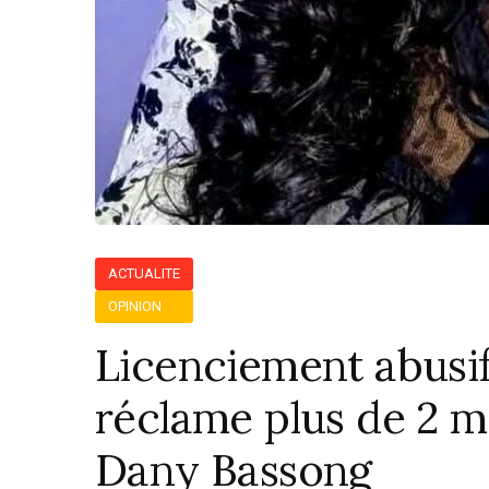
ACTUALITE
OPINION
Licenciement abusif
réclame plus de 2 m
Dany Bassong