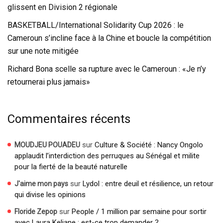
glissent en Division 2 régionale
BASKETBALL/International Solidarity Cup 2026 : le
Cameroun s’incline face à la Chine et boucle la compétition
sur une note mitigée
Richard Bona scelle sa rupture avec le Cameroun : «Je n’y
retournerai plus jamais»
Commentaires récents
sur
Culture & Société : Nancy Ongolo
MOUDJEU POUADEU
applaudit l’interdiction des perruques au Sénégal et milite
pour la fierté de la beauté naturelle
sur
Lydol : entre deuil et résilience, un retour
J'aime mon pays
qui divise les opinions
sur
People / 1 million par semaine pour sortir
Floride Zepop
avec Laura Keliane : est-ce trop demander ?