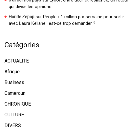
sur
Lydol : entre deuil et résilience, un retour
J'aime mon pays
qui divise les opinions
sur
People / 1 million par semaine pour sortir
Floride Zepop
avec Laura Keliane : est-ce trop demander ?
Catégories
ACTUALITE
Afrique
Business
Cameroun
CHRONIQUE
CULTURE
DIVERS