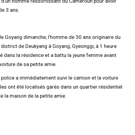
on d’un homme ressortissant du Cameroun pour avoir
de 3 ans.
e de Goyang dimanche, l’homme de 30 ans originaire du
 district de Deukyang à Goyang, Gyeonggi, à 1 heure
ré dans la résidence et a battu la jeune femme avant
voiture de sa petite amie.
la police a immédiatement suivi le camion et la voiture
es ont été localisés garés dans un quartier résidentiel
e la maison de la petite amie.