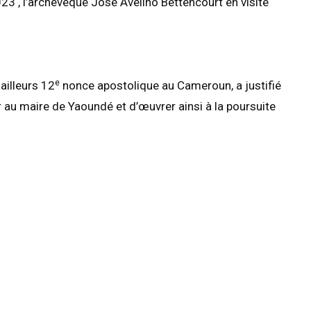
3 , l’archevêque José Avelino Bettencourt en visite
e
ailleurs 12
nonce apostolique au Cameroun, a justifié
 au maire de Yaoundé et d’œuvrer ainsi à la poursuite