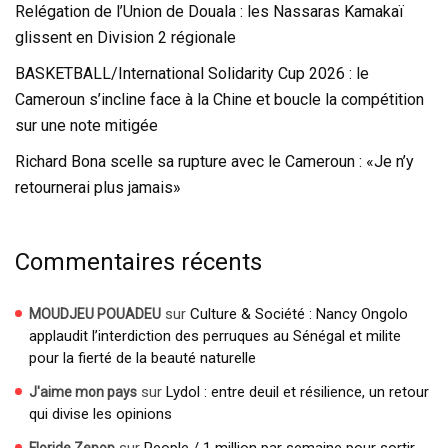
Relégation de l’Union de Douala : les Nassaras Kamakaï
glissent en Division 2 régionale
BASKETBALL/International Solidarity Cup 2026 : le
Cameroun s’incline face à la Chine et boucle la compétition
sur une note mitigée
Richard Bona scelle sa rupture avec le Cameroun : «Je n’y
retournerai plus jamais»
Commentaires récents
sur
Culture & Société : Nancy Ongolo
MOUDJEU POUADEU
applaudit l’interdiction des perruques au Sénégal et milite
pour la fierté de la beauté naturelle
sur
Lydol : entre deuil et résilience, un retour
J'aime mon pays
qui divise les opinions
sur
People / 1 million par semaine pour sortir
Floride Zepop