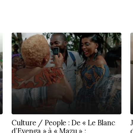
Culture / People : De « Le Blanc
d’Eyenga » à « Mazu » :