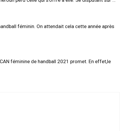
eroun perd celle qui s’offre à elle. Se disputant sur …
 handball féminin. On attendait cela cette année après
a CAN féminine de handball 2021 promet. En effet,le