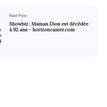
Next Post
Showbiz : Maman Dion est décédée
o
à 92 ans – horizoncamer.com
v
i